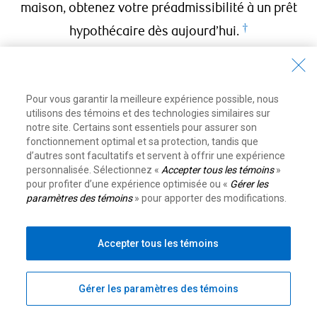
maison, obtenez votre préadmissibilité à un prêt
†
hypothécaire dès aujourd’hui.
Déterminez combien vous pouvez vous permettre de
payer
quelques étapes seulement.
Pour vous garantir la meilleure expérience possible, nous
Cela ne vous prendra qu’une minute et
il n’y aura aucune
utilisons des témoins et des technologies similaires sur
incidence sur votre cote de solvabilité.
notre site. Certains sont essentiels pour assurer son
Accessibles immédiatement
, vos résultats peuvent
fonctionnement optimal et sa protection, tandis que
d’autres sont facultatifs et servent à offrir une expérience
aussi être enregistrés pour consultation ultérieure.
personnalisée. Sélectionnez «
Accepter tous les témoins
»
pour profiter d’une expérience optimisée ou «
Gérer les
paramètres des témoins
» pour apporter des modifications.
Énoncé juridique
Accepter tous les témoins
Gérer les paramètres des témoins